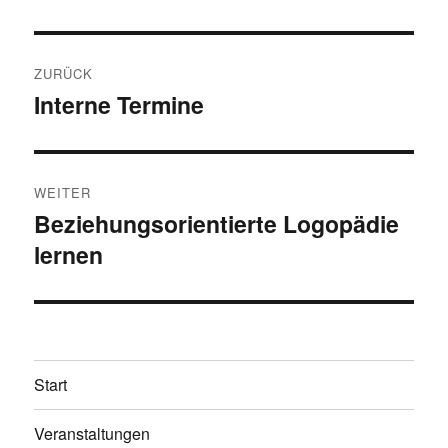
Beitragsnavigation
ZURÜCK
Interne Termine
Vorheriger
Beitrag:
WEITER
Beziehungsorientierte Logopädie
Nächster
lernen
Beitrag:
Start
Veranstaltungen